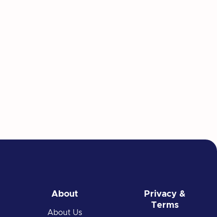
 ipsum vulputate enim
us sed fermentum
aliquam.
augue.
oin tincidunt
diet
About
Privacy &
Terms
About Us