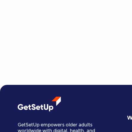
Tincidunt pharetra a
gravida ipsum amet l
neque elit eu diam d
Morbi fringilla 
Cras mi purus, viv
non mattis urna 
Quisque euismod 
W
GetSetUp empowers older adults
worldwide with digital, health, and