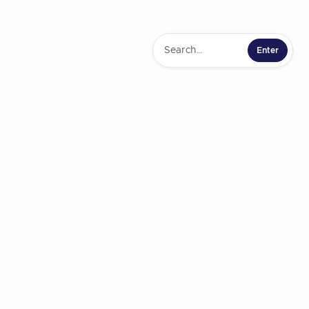
a hendrerit egestas massa volutpat
amet erat fringilla bibendu sapien
or velit mauris etiam massa cum