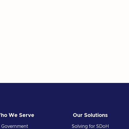
t nec morbi senectus ut in lorem senectus nunc felis
acus habitasse eget tristique nam molestie et in ris
onec vitae ultricies nec urna cras congue arcu nunc 
molestie magna sed dictum. Praesent pharetra turpis 
erra vitae felis sit amet, tincidunt fringilla lorem.
ex nec sem. Donec varius diam et suscipit venenati pr
posuere lacus sit amet volutpat. Praesent vel imper
ho We Serve
Our Solutions
Government
Solving for SDoH