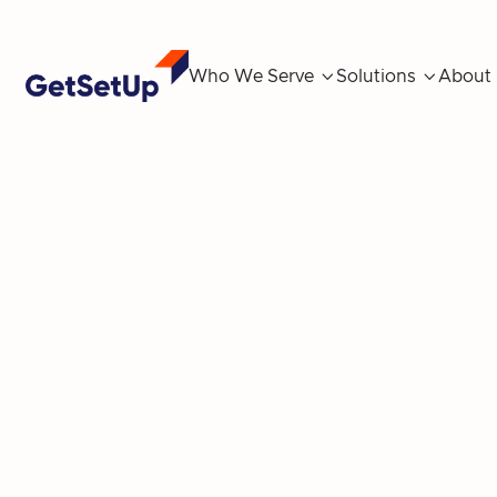
Who We Serve

Solutions

About
Basic
pla
Lorem ipsum dolor sit amet consectetur. In 
egestas massa volutpat quam nam amet erat 